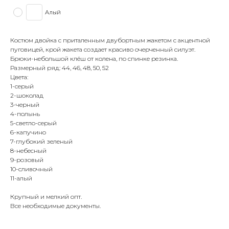
Алый
Костюм двойка с приталенным двубортным жакетом с акцентной
пуговицей, крой жакета создает красиво очерченный силуэт.
Брюки-небольшой клёш от колена, по спинке резинка.
Размерный ряд: 44, 46, 48, 50, 52
Цвета:
1-серый
2-шоколад
3-черный
4-полынь
5-светло-серый
6-капучино
7-глубокий зеленый
8-небесный
9-розовый
10-сливочный
11-алый
Крупный и мелкий опт.
Все необходимые документы.